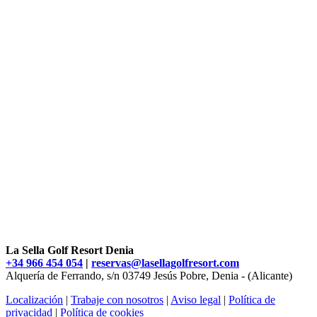
La Sella Golf Resort Denia
+34 966 454 054
|
reservas@lasellagolfresort.com
Alquería de Ferrando, s/n 03749 Jesús Pobre, Denia - (Alicante)
Localización
|
Trabaje con nosotros
|
Aviso legal
|
Política de
privacidad
|
Política de cookies