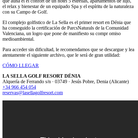
que aúna el el confort de un hotel 5 estrellas, apartamentos de lujo,
el relax y bienestar de un equipado Spa y el espíritu de la naturaleza
con su Campo de Golf.
El complejo golfistico de La Sella es el primer resort en Dénia que
ha conseguido la certificación de ParcsNaturals de la Comunidad
Valenciana, un logro que pone de manifiesto su compr omiso
medioambiental.
Para acceder sin dificultad, le recomendamos que se descargue y lea
atentamente el siguiente archivo, que le será de gran utilidad:
CÓMO LLEGAR
LA SELLA GOLF RESORT DÉNIA
Alquería de Ferrando s/n · 03749 · Jesús Pobre, Denia (Alicante)
+34 966 454 054
reservas@lasellagolfresort.com